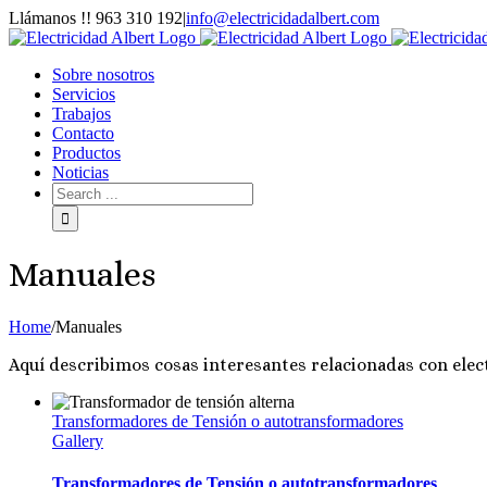
Skip
Llámanos !! 963 310 192
|
info@electricidadalbert.com
to
Facebook
content
Sobre nosotros
Servicios
Trabajos
Contacto
Productos
Noticias
Search
for:
Manuales
Home
/
Manuales
Aquí describimos cosas interesantes relacionadas con elec
Transformadores de Tensión o autotransformadores
Gallery
Transformadores de Tensión o autotransformadores